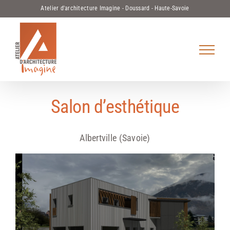
Passer
Atelier d'architecture Imagine - Doussard - Haute-Savoie
au
contenu
Salon d’esthétique
Albertville (Savoie)