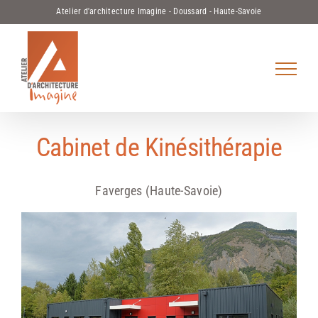
Passer
Atelier d'architecture Imagine - Doussard - Haute-Savoie
au
contenu
Cabinet de Kinésithérapie
Faverges (Haute-Savoie)